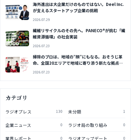
海外進出は大企業だけのものではない。Deel Inc.
が支えるスタートアップ企業の挑戦
2026.07.29
繊維リサイクルのその先へ。PANECO®が挑む「繊
維資源循環」の社会実装
2026.07.23
掃除のプロは、地域の”顔”にもなる。おそうじ革
命、全国20エリアで地域に寄り添う新たな拠点を
開設
2026.07.23
カテゴリ
ラジオプレス
130
未分類
1
企業ニュース
0
ラジオ局の取り組み
0
業界レポート
0
ラジオアップデート
0