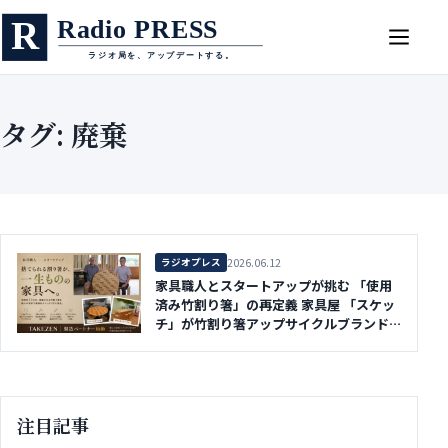
タグ: 廃棄
2026.06.12
ラジオプレス
家具職人とスタートアップが挑む 「使用
済み竹割り箸」の再定義 家具屋 「スケッ
チ」が竹割り箸アップサイクルブランド
「TAKEZEN」の製造パートナーとして事
業を本格始動 ～職人の技術で、廃棄され
る竹割り箸を一生もののインテリアへ～
注目記事