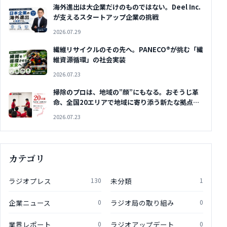
海外進出は大企業だけのものではない。Deel Inc.
が支えるスタートアップ企業の挑戦
2026.07.29
繊維リサイクルのその先へ。PANECO®が挑む「繊
維資源循環」の社会実装
2026.07.23
掃除のプロは、地域の”顔”にもなる。おそうじ革
命、全国20エリアで地域に寄り添う新たな拠点を
開設
2026.07.23
カテゴリ
ラジオプレス
130
未分類
1
企業ニュース
0
ラジオ局の取り組み
0
業界レポート
0
ラジオアップデート
0