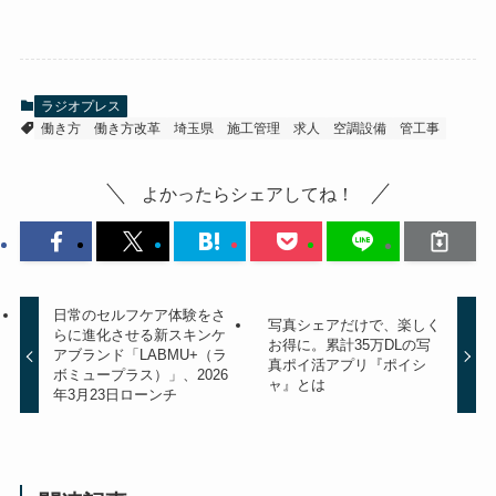
ラジオプレス
働き方
働き方改革
埼玉県
施工管理
求人
空調設備
管工事
よかったらシェアしてね！
日常のセルフケア体験をさ
写真シェアだけで、楽しく
らに進化させる新スキンケ
お得に。累計35万DLの写
アブランド「LABMU+（ラ
真ポイ活アプリ『ポイシ
ボミュープラス）」、2026
ャ』とは
年3月23日ローンチ