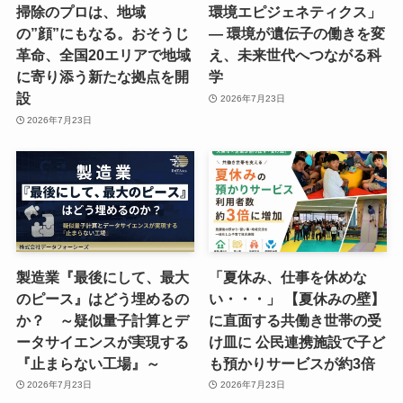
掃除のプロは、地域
環境エピジェネティクス」
の”顔”にもなる。おそうじ
― 環境が遺伝子の働きを変
革命、全国20エリアで地域
え、未来世代へつながる科
に寄り添う新たな拠点を開
学
設
2026年7月23日
2026年7月23日
製造業『最後にして、最大
「夏休み、仕事を休めな
のピース』はどう埋めるの
い・・・」 【夏休みの壁】
か？ ～疑似量子計算とデ
に直面する共働き世帯の受
ータサイエンスが実現する
け皿に 公民連携施設で子ど
『止まらない工場』～
も預かりサービスが約3倍
2026年7月23日
2026年7月23日